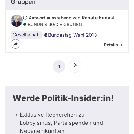
Gruppen
Renate Künast
Antwort ausstehend
von
BÜNDNIS 90/­DIE GRÜNEN
Gesellschaft
Bundestag Wahl 2013
Details ->
Seitennummerierung
1
Aktuelle
Nächste
Seite
Seite
Werde Politik-Insider:in!
Exklusive Recherchen zu
Lobbyismus, Parteispenden und
Nebeneinkünften