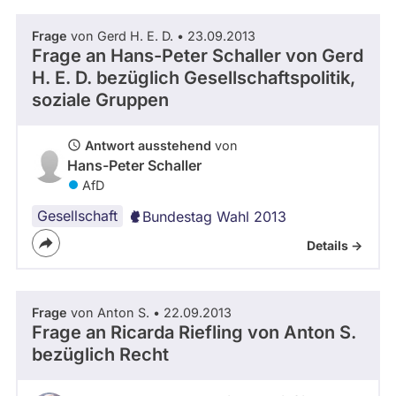
Parlamentsperiode
Frage
von Gerd H. E. D. • 23.09.2013
Frage an Hans-Peter Schaller von
Gerd
H. E. D.
bezüglich Gesellschaftspolitik,
soziale Gruppen
- Alle -
Partei
Antwort ausstehend
von
- Alle -
Frage Status
Hans-Peter Schaller
AfD
Gesellschaft
Bundestag Wahl 2013
Zeitraum
Details ->
Frage
von Anton S. • 22.09.2013
Frage an Ricarda Riefling von
Anton S.
bezüglich Recht